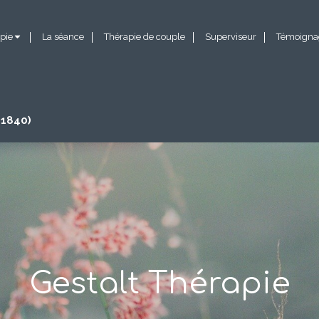
pie
La séance
Thérapie de couple
Superviseur
Témoigna
31840)
Gestalt Thérapie