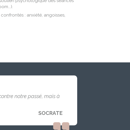
n soutien psychologique des séances
om...).
confrontés : anxiété, angoisses,
contre notre passé, mais à
SOCRATE