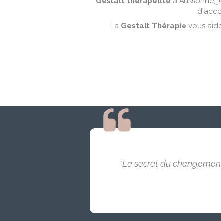
Gestalt thérapeute
à Aussonne, j
d'acco
La
Gestalt Thérapie
vous aide
Le secret du changement 
"