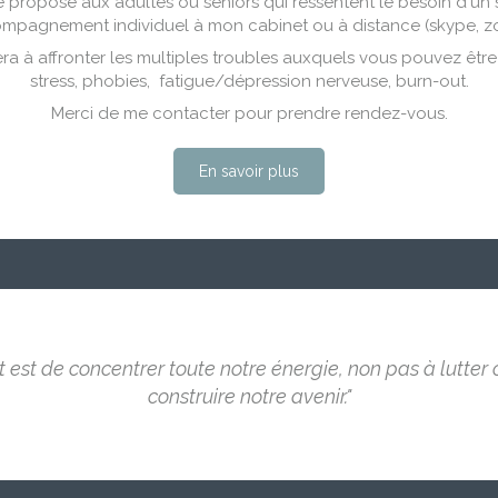
e propose aux adultes ou seniors qui ressentent le besoin d'u
mpagnement individuel à mon cabinet ou à distance (skype, zo
ra à affronter les multiples troubles auxquels vous pouvez être 
stress, phobies, fatigue/dépression nerveuse, burn-out.
Merci de me contacter pour prendre rendez-vous.
En savoir plus
est de concentrer toute notre énergie, non pas à lutter 
construire notre avenir."